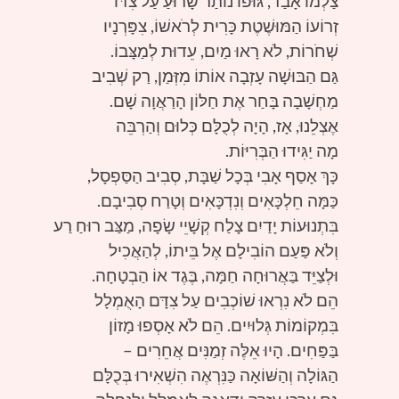
צַלְמוֹ אָבַד, גּוּפוֹ נוֹתַר שָׂרוּעַ עַל צִדּוֹ
זְרוֹעוֹ הַמּוּשֶׁטֶת כָּרִית לְרֹאשׁוֹ, צִפָּרְנָיו
שְׁחֹרוֹת, לֹא רָאוּ מַיִם, עֵדוּת לְמַצָּבוֹ.
גַּם הַבּוּשָׁה עָזְבָה אוֹתוֹ מִזְּמַן, רַק שְׁבִיב
מַחְשָׁבָה בָּחַר אֶת חַלּוֹן הָרַאֲוָה שָׁם.
אֶצְלֵנוּ, אָז, הָיָה לְכֻלָּם כְּלוּם וְהַרְבֵּה
מָה יַגִּידוּ הַבְּרִיּוֹת.
כָּךְ אָסַף אָבִי בְּכָל שַׁבָּת, סְבִיב הַסַּפְסָל,
כַּמָּה חֵלְכָּאִים וְנִדְכָּאִים וְטָרַח סְבִיבָם.
בִּתְנוּעוֹת יָדַיִם צָלַח קְשָׁיֵי שָׂפָה, מַצַּב רוּחַ רַע
וְלֹא פַּעַם הוֹבִילָם אֶל בֵּיתוֹ, לְהַאֲכִיל
וּלְצַיֵּד בַּאֲרוּחָה חַמָּה, בֶּגֶד אוֹ הַבְטָחָה.
הֵם לֹא נִרְאוּ שׁוֹכְבִים עַל צִדָּם הָאֻמְלָל
בִּמְקוֹמוֹת גְּלוּיִים. הֵם לֹא אָסְפוּ מָזוֹן
בַּפַּחִים. הָיוּ אֵלֶּה זְמַנִּים אֲחֵרִים –
הַגּוֹלָה וְהַשּׁוֹאָה כַּנִּרְאֶה הִשְׁאִירוּ בְּכֻלָּם