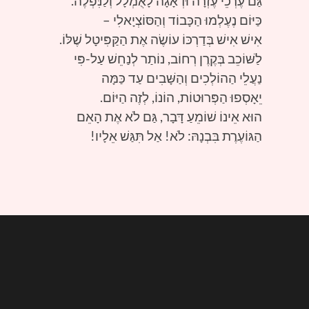
גַּם עֶרְכֵי עֶזְרָה וּדְאָגָה לָאֻמְלָל וְלַנִּפְלֶה.
כַּיּוֹם נֶעֶלְמוּ הַכָּבוֹד וְהַסּוֹצְיָאלִי –
אִישׁ אִישׁ בְּדַרְכּוֹ עוֹשֶׂה אֶת הַקַּפִּיטָל שֶׁלּוֹ.
לַשּׁוֹכֵב בְּקֶרֶן רְחוֹב, נוֹתַר לְנַחֵשׁ עַל-פִּי
נַעֲלֵי הַהוֹלְכִים וְהַשָּׁבִים עַד כַּמָּה
יֵאָסְפוּ הַפְּרוּטוֹת, הוֹנוֹ, לְזֶה הַיּוֹם.
הוּא אֵינוֹ שׁוֹמֵעַ דָּבָר, גַּם לֹא אֶת הָאֵם
הַגּוֹעֶרֶת בִּבְנָהּ: לֹא! אַל תִּגַּשׁ אֵלָיו!