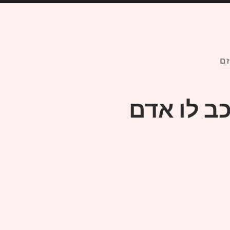
זם
כב לו אדם