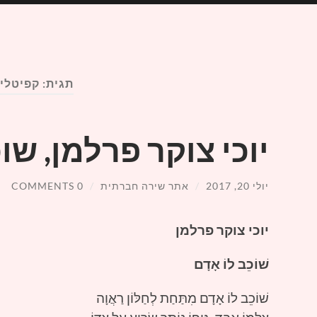
תגית:
קפיטלי
יוכי צוקר פרלמן, שו
יולי 20, 2017
/
אתר שירה חברתית
/
0 COMMENTS
יוכי צוקר פרלמן
שׁוֹכֵב לוֹ אָדָם
שׁוֹכֵב לוֹ אָדָם מִתַּחַת לְחַלּוֹן רַאֲוָה